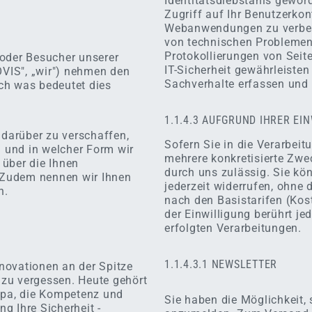
Identitätsdiebstahls gewor
Zugriff auf Ihr Benutzerkon
Webanwendungen zu verbesse
von technischen Probleme
Protokollierungen von Seit
 oder Besucher unserer
IT-Sicherheit gewährleisten
VIS", „wir") nehmen den
Sachverhalte erfassen und
ch was bedeutet dies
1.1.4.3 AUFGRUND IHRER EI
 darüber zu verschaffen,
Sofern Sie in die Verarbei
 und in welcher Form wir
mehrere konkretisierte Zwec
 über die Ihnen
durch uns zulässig. Sie kön
 Zudem nennen wir Ihnen
jederzeit widerrufen, ohne 
n.
nach den Basistarifen (Kost
der Einwilligung berührt je
erfolgten Verarbeitungen.
1.1.4.3.1 NEWSLETTER
nnovationen an der Spitze
n zu vergessen. Heute gehört
opa, die Kompetenz und
Sie haben die Möglichkeit, 
ng Ihre Sicherheit -