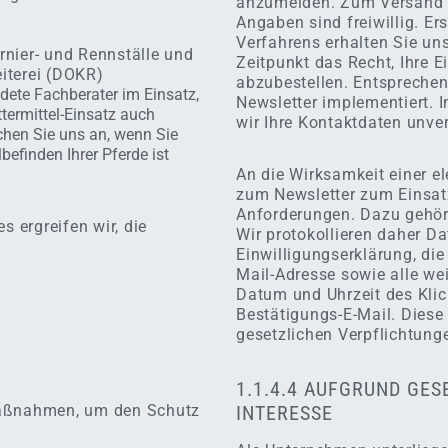
anzumelden. Zum Versand be
Angaben sind freiwillig. Er
Verfahrens erhalten Sie un
urnier- und Rennställe und
Zeitpunkt das Recht, Ihre 
iterei (DOKR)
abzubestellen. Entsprechen
dete Fachberater im Einsatz,
Newsletter implementiert. 
termittel-Einsatz auch
wir Ihre Kontaktdaten unver
chen Sie uns an, wenn Sie
efinden Ihrer Pferde ist
An die Wirksamkeit einer el
zum Newsletter zum Einsat
Anforderungen. Dazu gehört
s ergreifen wir, die
Wir protokollieren daher Da
Einwilligungserklärung, di
Mail-Adresse sowie alle wei
Datum und Uhrzeit des Klic
Bestätigungs-E-Mail. Diese
gesetzlichen Verpflichtung
1.1.4.4 AUFGRUND GE
Maßnahmen, um den Schutz
INTERESSE