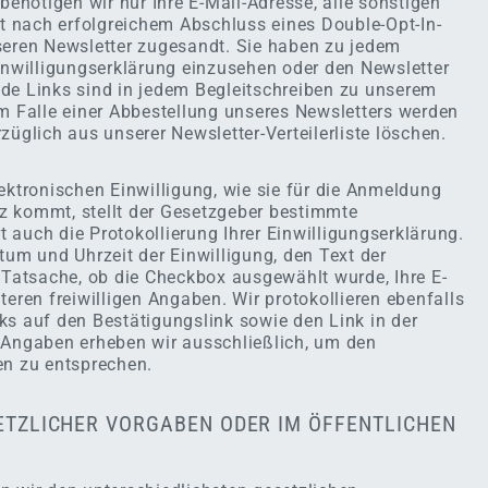
nötigen wir nur Ihre E-Mail-Adresse, alle sonstigen
st nach erfolgreichem Abschluss eines Double-Opt-In-
seren Newsletter zugesandt. Sie haben zu jedem
Einwilligungserklärung einzusehen oder den Newsletter
de Links sind in jedem Begleitschreiben zu unserem
Im Falle einer Abbestellung unseres Newsletters werden
züglich aus unserer Newsletter-Verteilerliste löschen.
ektronischen Einwilligung, wie sie für die Anmeldung
z kommt, stellt der Gesetzgeber bestimmte
 auch die Protokollierung Ihrer Einwilligungserklärung.
tum und Uhrzeit der Einwilligung, den Text der
e Tatsache, ob die Checkbox ausgewählt wurde, Ihre E-
teren freiwilligen Angaben. Wir protokollieren ebenfalls
ks auf den Bestätigungslink sowie den Link in der
 Angaben erheben wir ausschließlich, um den
en zu entsprechen.
SETZLICHER VORGABEN ODER IM ÖFFENTLICHEN