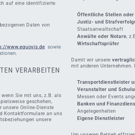
 auf eine identifizierte
Öffentliche Stellen ode
Justiz- und Strafverfo
enbezogenen Daten von
Staatsanwaltschaft
Anwälte oder Notare
, z.
Wirtschaftsprüfer
sowie
p://www.equovis.de
ationen.
Damit wir unsere
vertragli
mit anderen Unternehmen. 
ATEN VERARBEITEN
Transportdienstleister 
Veranstalter und Schulu
wenn Sie mit uns, z.B. als
Messen oder Events ang
ispielsweise geschehen,
Banken und Finanzdienst
ür unsere Online-Dienste
Angelegenheiten
nd Kontaktformulare an uns
Eigene Dienstleister
tsbeziehungen unsere
Um unseren Betrieb effizien